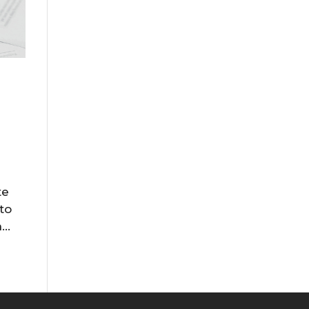
te
to
..