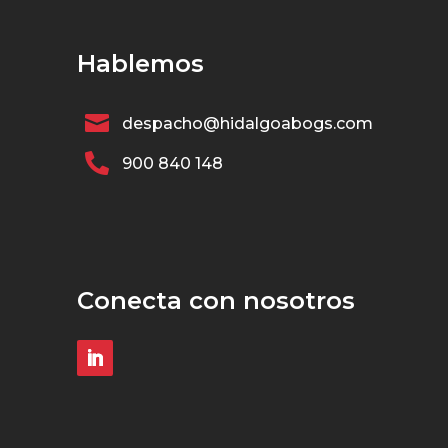
Hablemos

despacho@hidalgoabogs.com

900 840 148
Conecta con nosotros