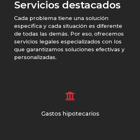
Servicios destacados
Cada problema
tiene una solución
específica y cada situación es diferente
de
todas las
demás. Por eso, o
frecemos
servicios legales especializados
con los
que
garantiza
mos
soluciones efectivas y
personalizadas.

Reclame los gastos de hipoteca aunque sea antigua o
ya esté pagada.
Gastos hipotecarios