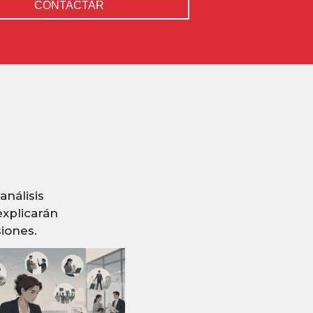
CONTACTAR
s
análisis
explicarán
iones.