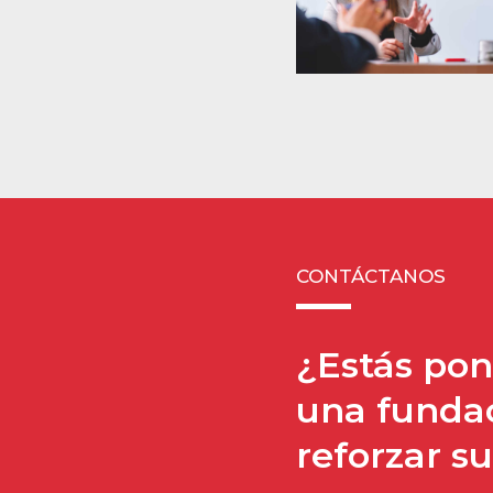
CONTÁCTANOS
¿Estás po
una fundac
reforzar su