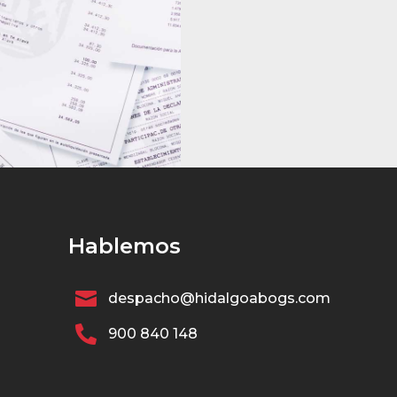
Hablemos

despacho@hidalgoabogs.com

900 840 148