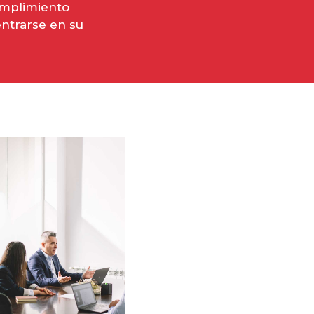
umplimiento
ntrarse en su