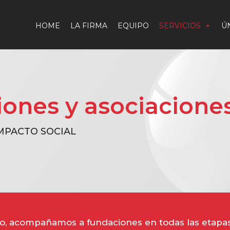
HOME
LA FIRMA
EQUIPO
SERVICIOS
Ú
ones y asociacione
MPACTO SOCIAL
, acompañamos a fundaciones en todas las etapas 