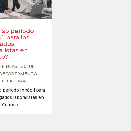
also periodo
il para los
ados
alistas en
to?
NE BLAS
|
30JUL,
DEPARTAMENTO
ICO LABORAL
so periodo inhábil para
gados laboralistas en
 Cuando...