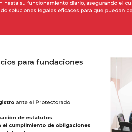
ón hasta su funcionamiento diario, asegurando el c
do soluciones legales eficaces para que puedan ce
icios para fundaciones
gistro
ante el Protectorado
cación de estatutos
.
 el cumplimiento de obligaciones