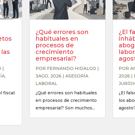
¿Qué errores son
¿El f
retos
habituales en
inháb
procesos de
abog
las
crecimiento
labor
empresarial?
agos
O
|
POR
FERNANDO HIDALGO
|
POR
A
ÍA
,
3AGO, 2026
|
ASESORÍA
2026
|
LABORAL
JURÍD
 fiscal:
¿Qué errores son habituales
¿El fal
en procesos de crecimiento
los abo
empresarial? Son muchos...
agosto?