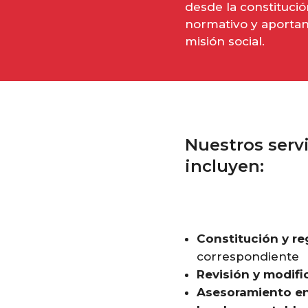
desde la constituci
normativo y aportan
misión social.
Nuestros serv
incluyen:
Constitución y re
correspondiente
Revisión y modifi
Asesoramiento en