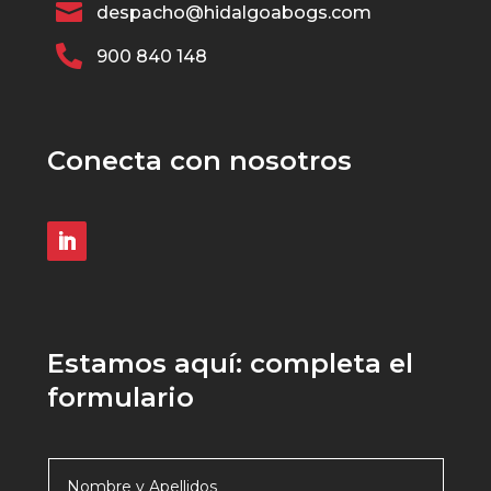

despacho@hidalgoabogs.com

900 840 148
Conecta con nosotros
Estamos aquí: completa el
formulario