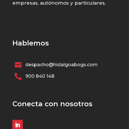
empresas, autónomos y particulares.
Hablemos

despacho@hidalgoabogs.com

900 840 148
Conecta con nosotros