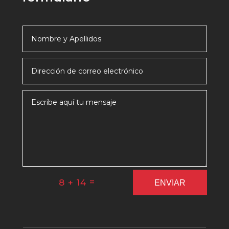
=
8 + 14
ENVIAR