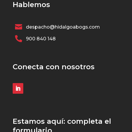
Hablemos

despacho@hidalgoabogs.com

900 840 148
Conecta con nosotros
Estamos aquí: completa el
formulario