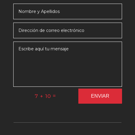
=
7 + 10
ENVIAR