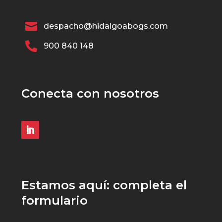

despacho@hidalgoabogs.com

900 840 148
Conecta con nosotros
Estamos aquí: completa el
formulario