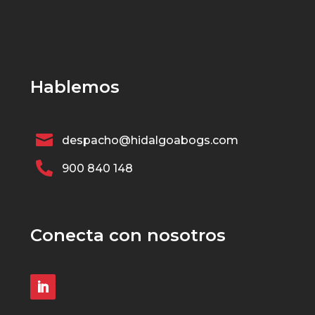
Hablemos

despacho@hidalgoabogs.com

900 840 148
Conecta con nosotros