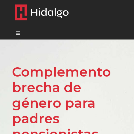
Complemento
brecha de
género para
padres