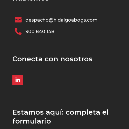

despacho@hidalgoabogs.com

900 840 148
Conecta con nosotros
Estamos aquí: completa el
formulario