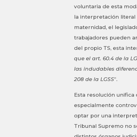
voluntaria de esta moda
la interpretación liter
maternidad, el legislad
trabajadores pueden ant
del propio TS, esta inte
que el art. 60.4 de la 
las indudables diferenc
208 de la LGSS
”.
Esta resolución unifica
especialmente controver
optar por una interpreta
Tribunal Supremo no sol
distintos órganos judic