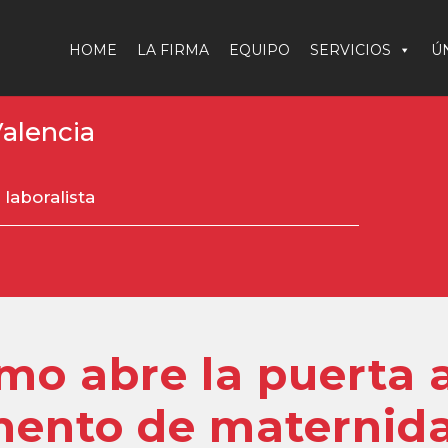
HOME
LA FIRMA
EQUIPO
SERVICIOS
Ú
Valencia
laboralista
mo abre la puerta a
ento de maternida