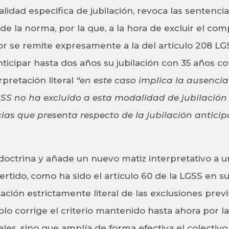
lidad especifica de jubilación, revoca las sentenci
al de la norma, por la que, a la hora de excluir el c
or se remite expresamente a la del artículo 208 LGSS
icipar hasta dos años su jubilación con 35 años cot
rpretación literal
“en este caso implica la ausenci
LGSS no ha excluido a esta modalidad de jubilación
ias que presenta respecto de la jubilación anticip
 doctrina y añade un nuevo matiz interpretativo a 
tido, como ha sido el artículo 60 de la LGSS en su 
ción estrictamente literal de las exclusiones previs
o corrige el criterio mantenido hasta ahora por la
iales, sino que amplía de forma efectiva el colectiv