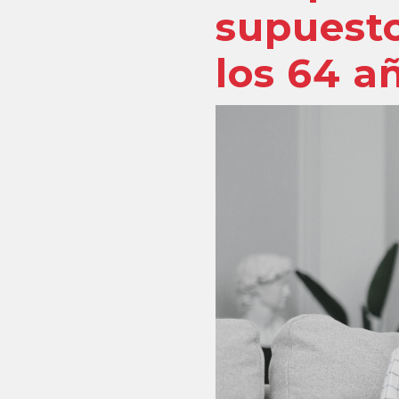
supuesto
los 64 a