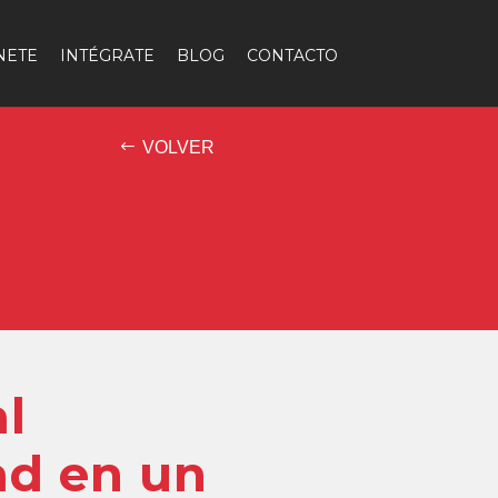
NETE
INTÉGRATE
BLOG
CONTACTO
VOLVER
l
d en un