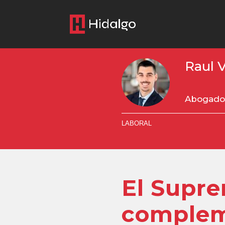
Raul 
Abogado 
LABORAL
El Supre
complem