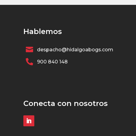
Hablemos

despacho@hidalgoabogs.com

900 840 148
Conecta con nosotros