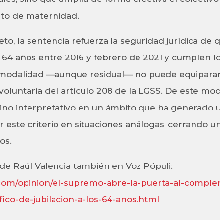
to de maternidad.
eto, la sentencia refuerza la seguridad jurídica de 
os 64 años entre 2016 y febrero de 2021 y cumplen lo
modalidad —aunque residual— no puede equipara
 voluntaria del artículo 208 de la LGSS. De este mod
ino interpretativo en un ámbito que ha generado un
car este criterio en situaciones análogas, cerrando 
os.
 de Raúl Valencia también en Voz Pópuli:
.com/opinion/el-supremo-abre-la-puerta-al-compl
ico-de-jubilacion-a-los-64-anos.html