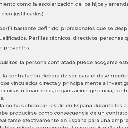
miento como la escolarización de los hijos y arren
 bien justificados).
erfil bastante definido: profesionales que se desp
lificados. Perfiles técnicos, directivos, personas 
ar proyectos.
quisitos, la persona contratada puede acogerse est
, la contratación deberá de ser para el desempeño
dos vinculados directa y principalmente a investiga
, técnicas o financieras, organización, gerencia, con
s.
a no ha debido de residir en España durante los ci
ebe producirse como consecuencia de un contrato 
realizarse efectivamente en España para una empre
stablecimiento permanente situado en España de u