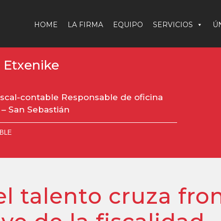
HOME
LA FIRMA
EQUIPO
SERVICIOS
Ú
 Etxenike
iscal-contable Responsable de oficina
 – San Sebastián
BLE
 talento cruza fron