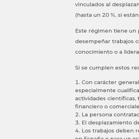
vinculados al desplaza
(hasta un 20 %, si están
Este régimen tiene un p
desempeñar trabajos cua
conocimiento o a lider
Si se cumplen estos re
Con carácter general
especialmente cualifica
actividades científicas
financiero o comerciale
La persona contratad
El desplazamiento d
Los trabajos deben 
en España o para un e