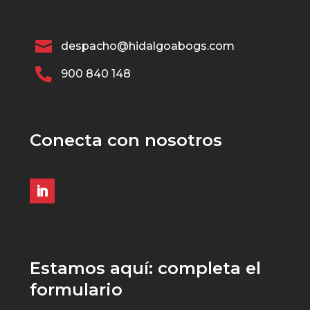

despacho@hidalgoabogs.com

900 840 148
Conecta con nosotros
Estamos aquí: completa el
formulario