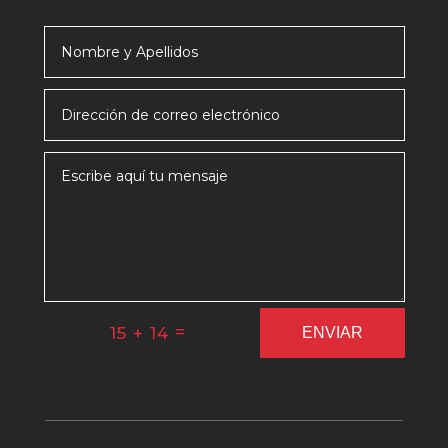
=
15 + 14
ENVIAR