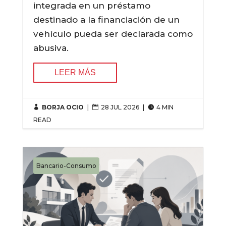
integrada en un préstamo
destinado a la financiación de un
vehículo pueda ser declarada como
abusiva.
LEER MÁS
BORJA OCIO
|
28 JUL 2026
|
4 MIN



READ
Bancario-Consumo