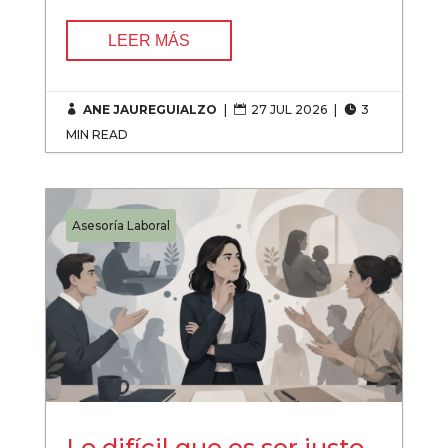
LEER MÁS
ANE JAUREGUIALZO
|
27 JUL 2026
|
3



MIN READ
Asesoría Laboral
Lo difícil que es ser justo