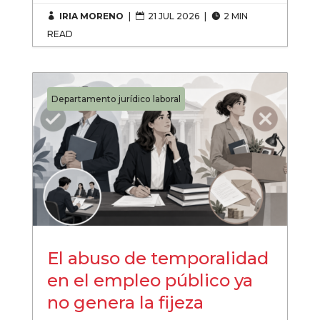
IRIA MORENO
|
21 JUL 2026
|
2 MIN



READ
Departamento jurídico laboral
El abuso de temporalidad
en el empleo público ya
no genera la fijeza