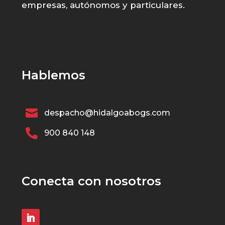
empresas, autónomos y particulares.
Hablemos

despacho@hidalgoabogs.com

900 840 148
Conecta con nosotros