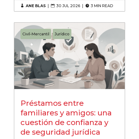
ANE BLAS
|
30 JUL 2026
|
3 MIN READ



Civil-Mercantil
Jurídico
Préstamos entre
familiares y amigos: una
cuestión de confianza y
de seguridad jurídica